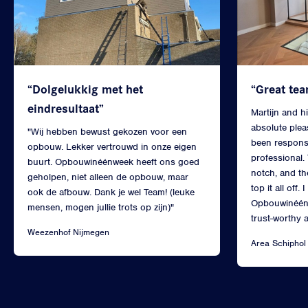
“Dolgelukkig met het
“Great tea
eindresultaat”
Martijn and h
absolute plea
"Wij hebben bewust gekozen voor een
been responsi
opbouw. Lekker vertrouwd in onze eigen
professional. 
buurt. Opbouwinéénweek heeft ons goed
notch, and the
geholpen, niet alleen de opbouw, maar
top it all off
ook de afbouw. Dank je wel Team! (leuke
Opbouwinéénw
mensen, mogen jullie trots op zijn)"
trust-worthy 
Weezenhof Nijmegen
Area Schiphol