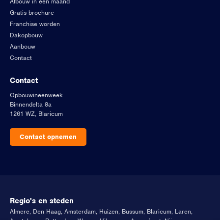
Afbouw in één maand
Gratis brochure
Franchise worden
Dakopbouw
Aanbouw
Contact
Contact
Opbouwineenweek
Binnendelta 8a
1261 WZ, Blaricum
Contact opnemen
Regio's en steden
Almere
,
Den Haag
,
Amsterdam
,
Huizen
,
Bussum
,
Blaricum
,
Laren
,