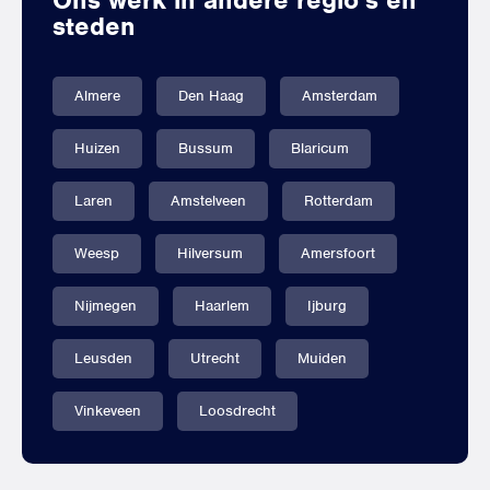
Ons werk in andere regio’s en
steden
Almere
Den Haag
Amsterdam
Huizen
Bussum
Blaricum
Laren
Amstelveen
Rotterdam
Weesp
Hilversum
Amersfoort
Nijmegen
Haarlem
Ijburg
Leusden
Utrecht
Muiden
Vinkeveen
Loosdrecht