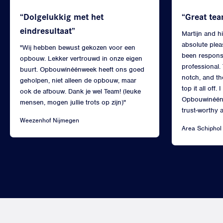
“Dolgelukkig met het
“Great tea
eindresultaat”
Martijn and h
absolute plea
"Wij hebben bewust gekozen voor een
been responsi
opbouw. Lekker vertrouwd in onze eigen
professional. 
buurt. Opbouwinéénweek heeft ons goed
notch, and the
geholpen, niet alleen de opbouw, maar
top it all off
ook de afbouw. Dank je wel Team! (leuke
Opbouwinéénw
mensen, mogen jullie trots op zijn)"
trust-worthy 
Weezenhof Nijmegen
Area Schiphol