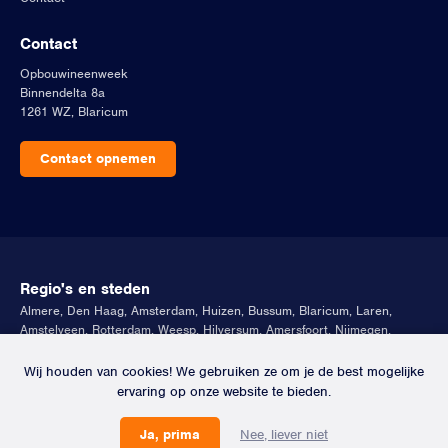
Contact
Opbouwineenweek
Binnendelta 8a
1261 WZ, Blaricum
Contact opnemen
Regio's en steden
Almere
,
Den Haag
,
Amsterdam
,
Huizen
,
Bussum
,
Blaricum
,
Laren
,
Amstelveen
,
Rotterdam
,
Weesp
,
Hilversum
,
Amersfoort
,
Nijmegen
,
Haarlem
,
Ijburg
,
Leusden
,
Utrecht
,
Muiden
,
Vinkeveen
,
Loosdrecht
Wij houden van cookies! We gebruiken ze om je de best mogelijke
Artikelen
ervaring op onze website te bieden.
Kant en klaar
,
Aannemer vs. prefab
,
Dakopbouw in een week? Hoe
dan?
,
Vergunning nodig voor een dakopbouw?
Ja, prima
Nee, liever niet