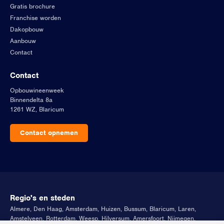
Gratis brochure
Franchise worden
Dakopbouw
Aanbouw
Contact
Contact
Opbouwineenweek
Binnendelta 8a
1261 WZ, Blaricum
Contact opnemen
Regio's en steden
Almere
,
Den Haag
,
Amsterdam
,
Huizen
,
Bussum
,
Blaricum
,
Laren
,
Amstelveen
,
Rotterdam
,
Weesp
,
Hilversum
,
Amersfoort
,
Nijmegen
,