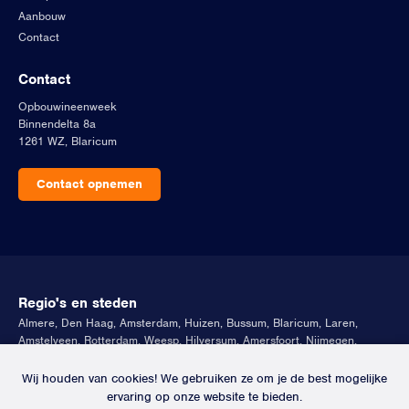
Aanbouw
Contact
Contact
Opbouwineenweek
Binnendelta 8a
1261 WZ, Blaricum
Contact opnemen
Regio's en steden
Almere
,
Den Haag
,
Amsterdam
,
Huizen
,
Bussum
,
Blaricum
,
Laren
,
Amstelveen
,
Rotterdam
,
Weesp
,
Hilversum
,
Amersfoort
,
Nijmegen
,
Haarlem
,
Ijburg
,
Leusden
,
Utrecht
,
Muiden
,
Vinkeveen
,
Loosdrecht
Wij houden van cookies! We gebruiken ze om je de best mogelijke
Artikelen
ervaring op onze website te bieden.